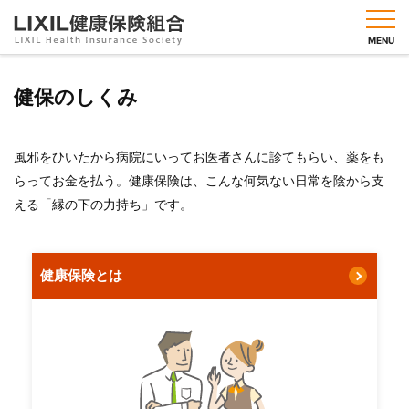
MENU
健保のしくみ
健保
風邪をひいたから病院にいってお医者さんに診てもらい、薬をも
のし
くみ
らってお金を払う。健康保険は、こんな何気ない日常を陰から支
える「縁の下の力持ち」です。
健保
の給
付
健康
健康保険とは
づく
りメ
ニュ
ー
人間
ドッ
ク・