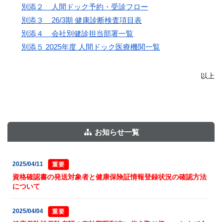
別添２    人間ドック予約・受診フロー
別添３    26/3期 健康診断検査項目表
別添４    会社別健診担当部署一覧
別添５ 2025年度 人間ドック医療機関一覧
以上
お知らせ一覧
2025/04/11
重要
資格確認書の発送対象者と健康保険証情報登録状況の確認方法
について
2025/04/04
重要