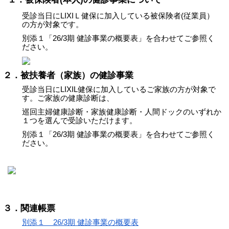
健診
受診当日にLIXIＬ健保に加入している被保険者(従業員）
各種
の方が対象です。
手続
別添１「26/3期 健診事業の概要表」を合わせてご参照く
き
ださい。
申請
書一
２．被扶養者（家族）の健診事業
覧
受診当日にLIXIL健保に加入しているご家族の方が対象で
よく
す。ご家族の健康診断は、
ある
巡回主婦健康診断・家族健康診断・人間ドックのいずれか
質問
１つを選んで受診いただけます。
別添１「26/3期 健診事業の概要表」を合わせてご参照く
ださい。
３．関連帳票
別添１    26/3期 健診事業の概要表