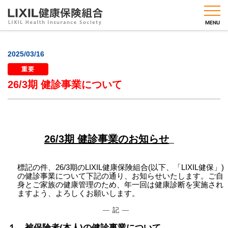
MENU
2025/03/16
重要
健保
26/3期 健診事業について
のし
くみ
健保
の給
付
26/3期 健診事業のお知らせ
健康
づく
標記の件、26/3期のLIXIL健康保険組合(以下、「LIXIL健保」)
りメ
の健診事業について下記の通り、お
知らせいたします。ご自
ニュ
身とご家族の健康管理のため、年一回は健康診断を実施され
ー
ますよう、よ
ろしくお願いします。
人間
― 記 ―
ドッ
ク・
１．被保険者(本人)の健診事業について