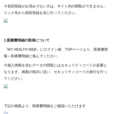
健診
※初回登録がお済みでない方は、サイト内の閲覧ができません。
各種
リンク先から初回登録を先に行ってください。
手続
き
申請
書一
覧
1.医療費明細の取得について
よく
「MY HEALTH WEB」にログイン後、TOPページより、医療費情
ある
報＞医療費明細と進んでください。
質問
※個人情報を含むデータの閲覧にはセキュリティコードが必要と
なります。画面の指示に従い、セキュリティコードの発行を行っ
てください。
下記の画面より、医療費明細をご確認いただけます