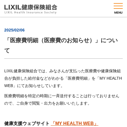
MENU
2025/02/06
「医療費明細（医療費のお知らせ）」につい
健保
て
のし
くみ
健保
の給
LIXIL健康保険組合では、みなさんが支払った医療費や健康保険組
付
合が負担した給付金などがわかる「医療費明細」を「MY HEALTH
健康
WEB」にてお知らせしています。
づく
りメ
医療費明細を特定の時期に一斉送付することは行っておりません
ニュ
ので、ご自身で閲覧・出力をお願いいたします。
ー
人間
ドッ
健康支援ウェブサイト
「MY HEALTH WEB」
ク・