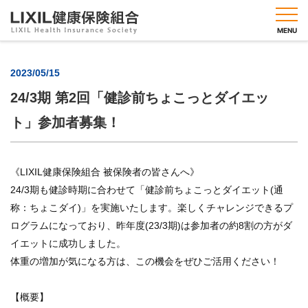
MENU
2023/05/15
24/3期 第2回「健診前ちょこっとダイエッ
健保
ト」参加者募集！
のし
くみ
健保
の給
《LIXIL健康保険組合 被保険者の皆さんへ》
付
24/3期も健診時期に合わせて「健診前ちょこっとダイエット(通
健康
称：ちょこダイ)」を実施いたします。楽しくチャレンジできるプ
づく
ログラムになっており、昨年度(23/3期)は参加者の約8割の方がダ
りメ
ニュ
イエットに成功しました。
ー
体重の増加が気になる方は、この機会をぜひご活用ください！
人間
ドッ
【概要】
ク・