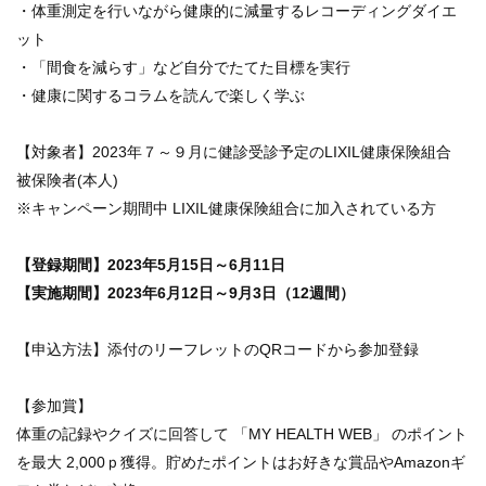
・体重測定を行いながら健康的に減量するレコーディングダイエ
健診
ット
各種
・「間食を減らす」など自分でたてた目標を実行
手続
き
・健康に関するコラムを読んで楽しく学ぶ
申請
書一
【対象者】2023年７～９月に健診受診予定のLIXIL健康保険組合
覧
被保険者(本人)
よく
※キャンペーン期間中 LIXIL健康保険組合に加入されている方
ある
質問
【登録期間】2023年5月15日～6月11日
【実施期間】2023年6月12日～9月3日（12週間）
【申込方法】添付のリーフレットのQRコードから参加登録
【参加賞】
体重の記録やクイズに回答して 「MY HEALTH WEB」 のポイント
を最大 2,000ｐ獲得。貯めたポイントはお好きな賞品やAmazonギ