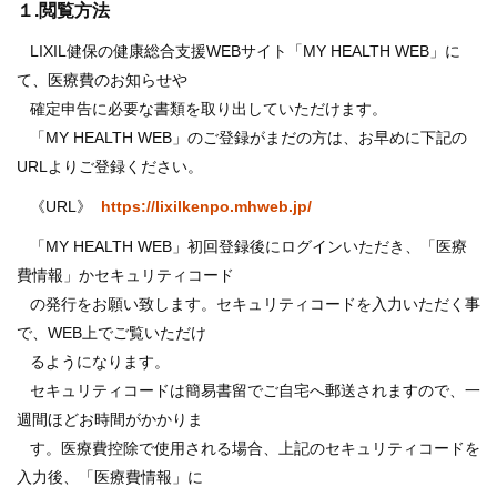
１.閲覧方法
健診
LIXIL健保の健康総合支援WEBサイト「MY HEALTH WEB」に
各種
手続
て、医療費のお知らせや
き
確定申告に必要な書類を取り出していただけます。
申請
「MY HEALTH WEB」のご登録がまだの方は、お早めに下記の
書一
URLよりご登録ください。
覧
《URL》
https://lixilkenpo.mhweb.jp/
よく
ある
「MY HEALTH WEB」初回登録後にログインいただき、「医療
質問
費情報」かセキュリティコード
の発行をお願い致します。セキュリティコードを入力いただく事
で、WEB上でご覧いただけ
るようになります。
セキュリティコードは簡易書留でご自宅へ郵送されますので、一
週間ほどお時間がかかりま
す。医療費控除で使用される場合、上記のセキュリティコードを
入力後、「医療費情報」に