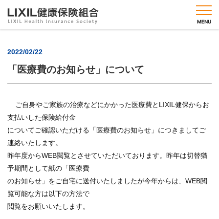
MENU
2022/02/22
「医療費のお知らせ」について
健保
のし
くみ
ご自身やご家族の治療などにかかった医療費とLIXIL健保からお
健保
支払いした保険給付金
の給
付
についてご確認いただける「医療費のお知らせ」につきましてご
連絡いたします。
健康
づく
昨年度からWEB閲覧とさせていただいております。昨年は切替猶
りメ
予期間として紙の「医療費
ニュ
のお知らせ」をご自宅に送付いたしましたが今年からは、WEB閲
ー
覧可能な方は以下の方法で
人間
閲覧をお願いいたします。
ドッ
ク・